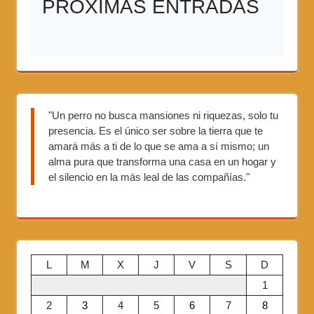
PRÓXIMAS ENTRADAS
"Un perro no busca mansiones ni riquezas, solo tu
presencia. Es el único ser sobre la tierra que te
amará más a ti de lo que se ama a sí mismo; un
alma pura que transforma una casa en un hogar y
el silencio en la más leal de las compañías."
L
M
X
J
V
S
D
1
2
3
4
5
6
7
8