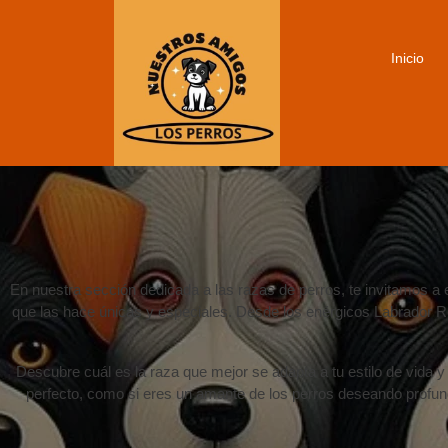
Inicio
En nuestra sección dedicada a las razas de perros, te invitamos a 
que las hace únicas y especiales. Desde los enérgicos Labrador Re
Descubre cuál es la raza que mejor se adapta a tu estilo de vida y
perfecto, como si eres un amante de los perros deseando profundi