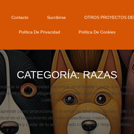
Contacto
Sucribirse
OTROS PROYECTOS DE
Política De Privacidad
Política De Cookies
CATEGORÍA:
RAZAS
explorar la rica diversidad que existe en el mundo canino. Cada raza
trievers hasta los elegantes Greyhounds, aquí encontrarás informació
cuidados y entrenamiento.
 aprende cómo proporcionarle el ambiente ideal para su desarrollo y f
zar en el conocimiento de estas maravillosas criaturas, esta catego
informada y cuidar de tu amigo peludo con amor y responsabilidad.