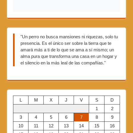
"Un perro no busca mansiones ni riquezas, solo tu
presencia. Es el único ser sobre la tierra que te
amará más a ti de lo que se ama a sí mismo; un
alma pura que transforma una casa en un hogar y
el silencio en la más leal de las compañías."
L
M
X
J
V
S
D
1
2
3
4
5
6
7
8
9
10
11
12
13
14
15
16