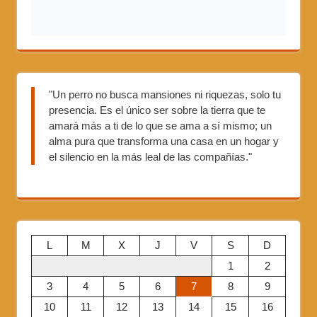
"Un perro no busca mansiones ni riquezas, solo tu
presencia. Es el único ser sobre la tierra que te
amará más a ti de lo que se ama a sí mismo; un
alma pura que transforma una casa en un hogar y
el silencio en la más leal de las compañías."
L
M
X
J
V
S
D
1
2
3
4
5
6
7
8
9
10
11
12
13
14
15
16