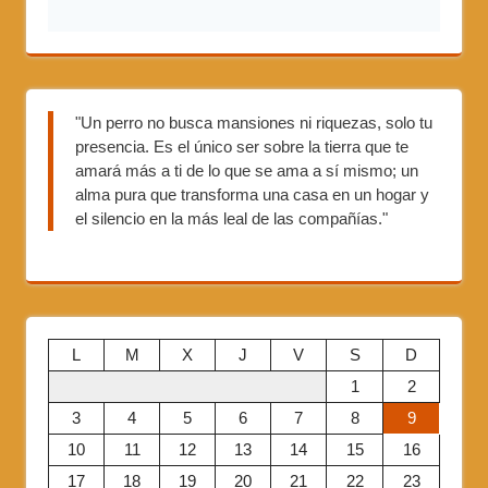
"Un perro no busca mansiones ni riquezas, solo tu
presencia. Es el único ser sobre la tierra que te
amará más a ti de lo que se ama a sí mismo; un
alma pura que transforma una casa en un hogar y
el silencio en la más leal de las compañías."
L
M
X
J
V
S
D
1
2
3
4
5
6
7
8
9
10
11
12
13
14
15
16
17
18
19
20
21
22
23