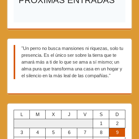
PRÓXIMAS ENTRADAS
"Un perro no busca mansiones ni riquezas, solo tu
presencia. Es el único ser sobre la tierra que te
amará más a ti de lo que se ama a sí mismo; un
alma pura que transforma una casa en un hogar y
el silencio en la más leal de las compañías."
L
M
X
J
V
S
D
1
2
3
4
5
6
7
8
9