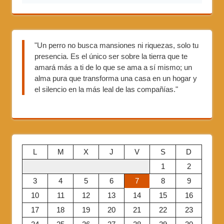
"Un perro no busca mansiones ni riquezas, solo tu
presencia. Es el único ser sobre la tierra que te
amará más a ti de lo que se ama a sí mismo; un
alma pura que transforma una casa en un hogar y
el silencio en la más leal de las compañías."
L
M
X
J
V
S
D
1
2
3
4
5
6
7
8
9
10
11
12
13
14
15
16
17
18
19
20
21
22
23