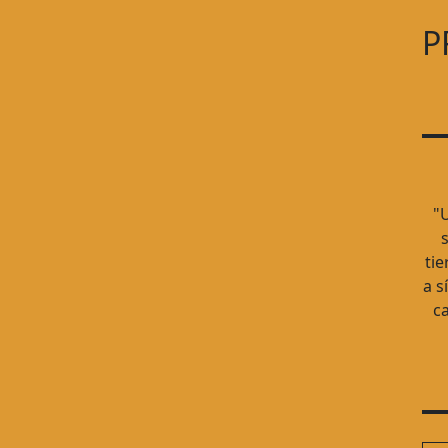
P
"
s
tie
a s
ca