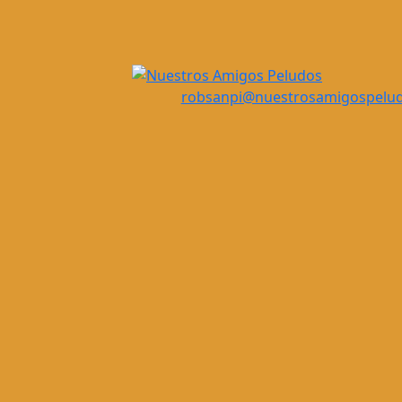
robsanpi@nuestrosamigospelu