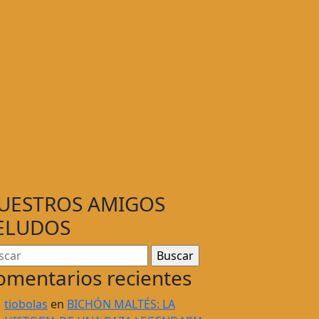
UESTROS AMIGOS
ELUDOS
omentarios recientes
tiobolas
en
BICHÓN MALTÉS: LA