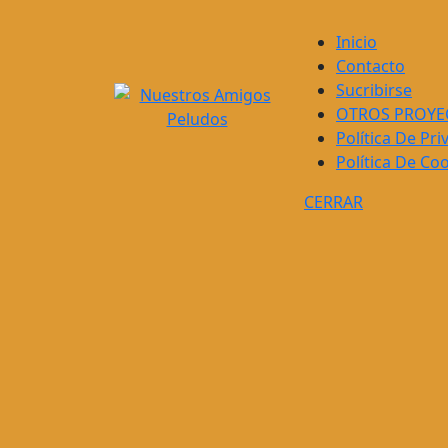
Saltar
al
Inicio
contenido
Contacto
Sucribirse
OTROS PROYE
Política De Pri
Política De Co
CERRAR