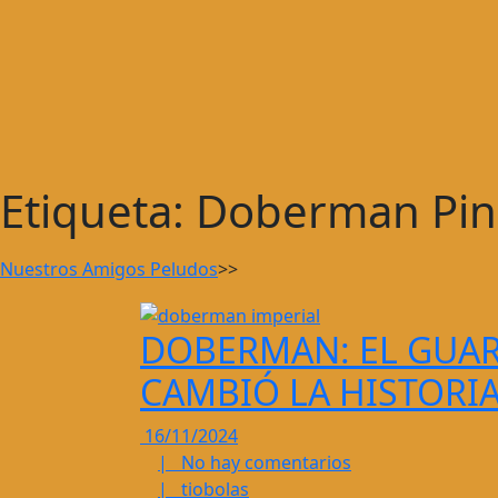
Etiqueta:
Doberman Pin
Nuestros Amigos Peludos
>>
DOBERMAN: EL GUAR
CAMBIÓ LA HISTORI
16/11/2024
16/11/2024
No
|
No hay comentarios
tiobolas
hay
|
tiobolas