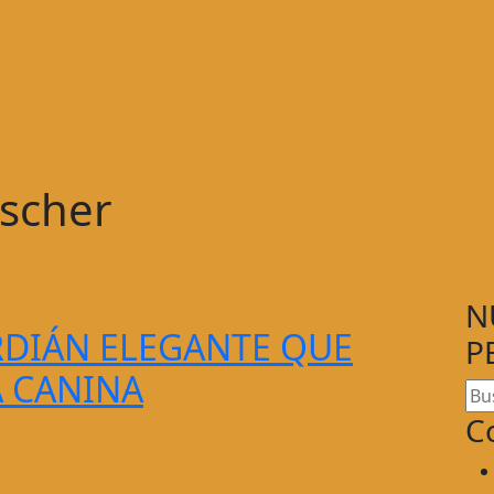
scher
N
DIÁN ELEGANTE QUE
P
A CANINA
C