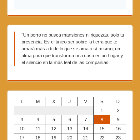
"Un perro no busca mansiones ni riquezas, solo tu
presencia. Es el único ser sobre la tierra que te
amará más a ti de lo que se ama a sí mismo; un
alma pura que transforma una casa en un hogar y
el silencio en la más leal de las compañías."
L
M
X
J
V
S
D
1
2
3
4
5
6
7
8
9
10
11
12
13
14
15
16
17
18
19
20
21
22
23