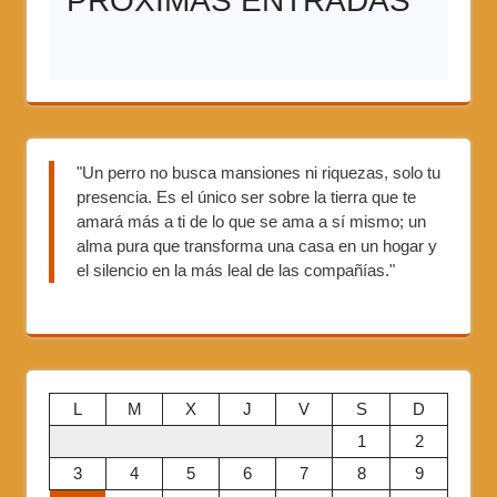
PRÓXIMAS ENTRADAS
"Un perro no busca mansiones ni riquezas, solo tu
presencia. Es el único ser sobre la tierra que te
amará más a ti de lo que se ama a sí mismo; un
alma pura que transforma una casa en un hogar y
el silencio en la más leal de las compañías."
L
M
X
J
V
S
D
1
2
3
4
5
6
7
8
9