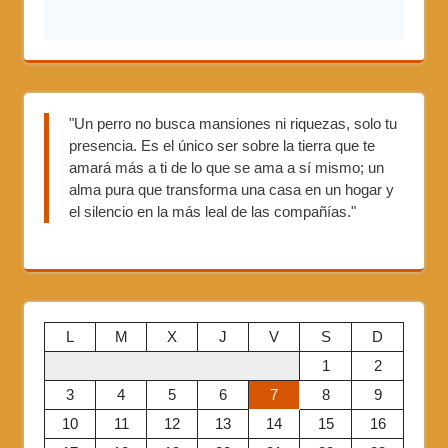
"Un perro no busca mansiones ni riquezas, solo tu
presencia. Es el único ser sobre la tierra que te
amará más a ti de lo que se ama a sí mismo; un
alma pura que transforma una casa en un hogar y
el silencio en la más leal de las compañías."
L
M
X
J
V
S
D
1
2
3
4
5
6
7
8
9
10
11
12
13
14
15
16