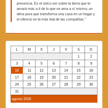
presencia. Es el único ser sobre la tierra que te
amará más a ti de lo que se ama a sí mismo; un
alma pura que transforma una casa en un hogar y
el silencio en la más leal de las compañías."
L
M
X
J
V
S
D
1
2
3
4
5
6
7
8
9
10
11
12
13
14
15
16
17
18
19
20
21
22
23
24
25
26
27
28
29
30
31
agosto 2026