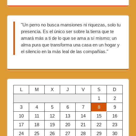
"Un perro no busca mansiones ni riquezas, solo tu
presencia. Es el único ser sobre la tierra que te
amará más a ti de lo que se ama a sí mismo; un
alma pura que transforma una casa en un hogar y
el silencio en la más leal de las compañías."
L
M
X
J
V
S
D
1
2
3
4
5
6
7
8
9
10
11
12
13
14
15
16
17
18
19
20
21
22
23
24
25
26
27
28
29
30