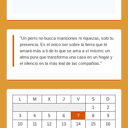
"Un perro no busca mansiones ni riquezas, solo tu
presencia. Es el único ser sobre la tierra que te
amará más a ti de lo que se ama a sí mismo; un
alma pura que transforma una casa en un hogar y
el silencio en la más leal de las compañías."
L
M
X
J
V
S
D
1
2
3
4
5
6
7
8
9
10
11
12
13
14
15
16