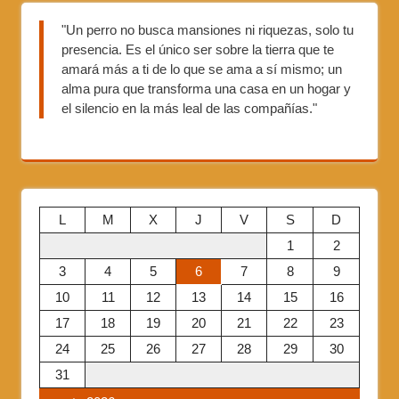
"Un perro no busca mansiones ni riquezas, solo tu
presencia. Es el único ser sobre la tierra que te
amará más a ti de lo que se ama a sí mismo; un
alma pura que transforma una casa en un hogar y
el silencio en la más leal de las compañías."
L
M
X
J
V
S
D
1
2
3
4
5
6
7
8
9
10
11
12
13
14
15
16
17
18
19
20
21
22
23
24
25
26
27
28
29
30
31