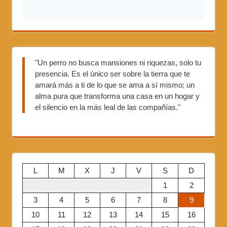
"Un perro no busca mansiones ni riquezas, solo tu
presencia. Es el único ser sobre la tierra que te
amará más a ti de lo que se ama a sí mismo; un
alma pura que transforma una casa en un hogar y
el silencio en la más leal de las compañías."
L
M
X
J
V
S
D
1
2
3
4
5
6
7
8
9
10
11
12
13
14
15
16