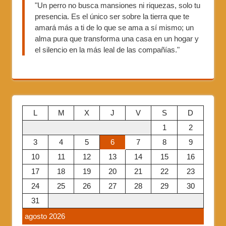
"Un perro no busca mansiones ni riquezas, solo tu
presencia. Es el único ser sobre la tierra que te
amará más a ti de lo que se ama a sí mismo; un
alma pura que transforma una casa en un hogar y
el silencio en la más leal de las compañías."
L
M
X
J
V
S
D
1
2
3
4
5
6
7
8
9
10
11
12
13
14
15
16
17
18
19
20
21
22
23
24
25
26
27
28
29
30
31
agosto 2026