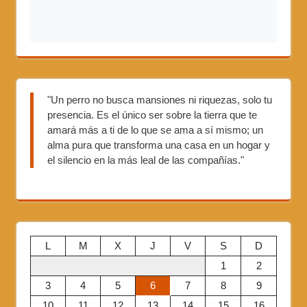
"Un perro no busca mansiones ni riquezas, solo tu
presencia. Es el único ser sobre la tierra que te
amará más a ti de lo que se ama a sí mismo; un
alma pura que transforma una casa en un hogar y
el silencio en la más leal de las compañías."
L
M
X
J
V
S
D
1
2
3
4
5
6
7
8
9
10
11
12
13
14
15
16