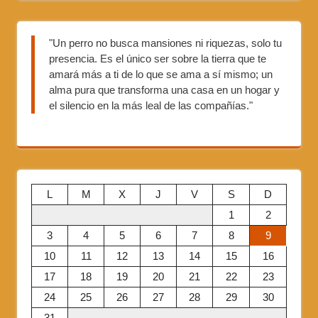
"Un perro no busca mansiones ni riquezas, solo tu
presencia. Es el único ser sobre la tierra que te
amará más a ti de lo que se ama a sí mismo; un
alma pura que transforma una casa en un hogar y
el silencio en la más leal de las compañías."
L
M
X
J
V
S
D
1
2
3
4
5
6
7
8
9
10
11
12
13
14
15
16
17
18
19
20
21
22
23
24
25
26
27
28
29
30
31