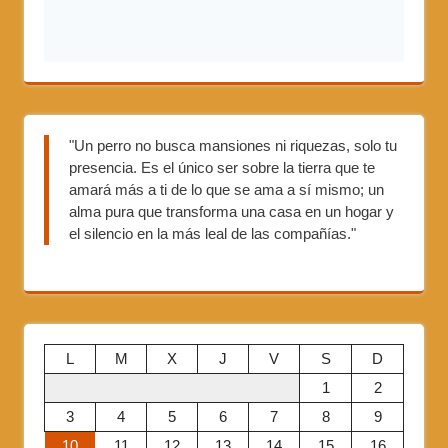
"Un perro no busca mansiones ni riquezas, solo tu
presencia. Es el único ser sobre la tierra que te
amará más a ti de lo que se ama a sí mismo; un
alma pura que transforma una casa en un hogar y
el silencio en la más leal de las compañías."
L
M
X
J
V
S
D
1
2
3
4
5
6
7
8
9
10
11
12
13
14
15
16