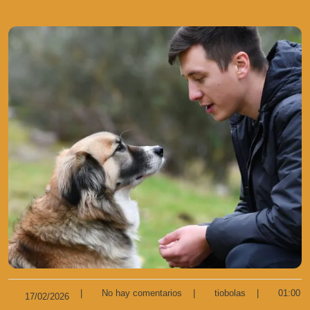
|
No hay comentarios
|
tiobolas
|
01:00
17/02/2026