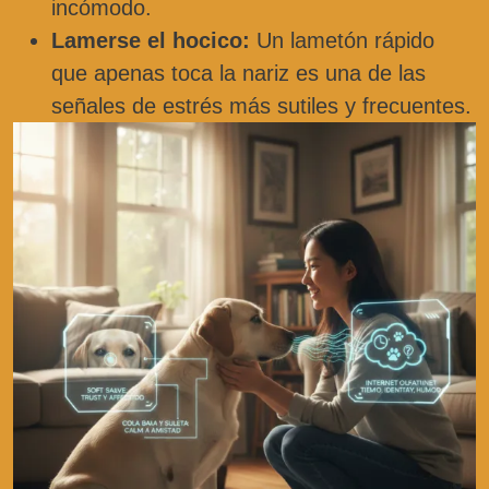
incómodo.
Lamerse el hocico:
Un lametón rápido
que apenas toca la nariz es una de las
señales de estrés más sutiles y frecuentes.