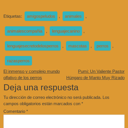
Etiquetas:
amigospeludos
,
animales
,
animalescompañia
,
lenguajecanino
,
lenguajesecretodelosperros
,
mascotas
,
perros
,
razasperros
El inmenso y complejo mundo
Pumi: Un Valiente Pastor
olfativo de los perros
Húngaro de Manto Muy Rizado
Deja una respuesta
Tu dirección de correo electrónico no será publicada.
Los
campos obligatorios están marcados con
*
Comentario
*