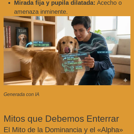
Mirada fija y pupila dilatada:
Acecho o
amenaza inminente.
Generada con IA
Mitos que Debemos Enterrar
El Mito de la Dominancia y el «Alpha»