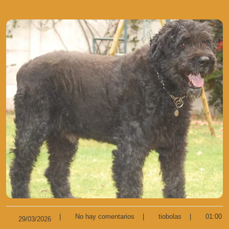
|
No hay comentarios
|
tiobolas
|
01:00
29/03/2026