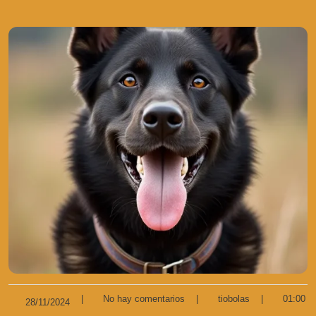
|
No hay comentarios
|
tiobolas
|
01:00
28/11/2024