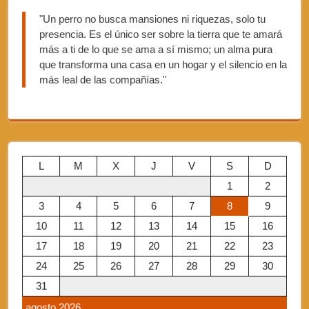
"Un perro no busca mansiones ni riquezas, solo tu
presencia. Es el único ser sobre la tierra que te amará
más a ti de lo que se ama a sí mismo; un alma pura
que transforma una casa en un hogar y el silencio en la
más leal de las compañías."
L
M
X
J
V
S
D
1
2
3
4
5
6
7
8
9
10
11
12
13
14
15
16
17
18
19
20
21
22
23
24
25
26
27
28
29
30
31
agosto 2026