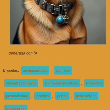
generada con IA
Etiquetas:
amigospeludos
,
animales
,
animalescompañia
,
animalesdomésticos
,
mascotas
,
pastoraleman
,
peludos
,
perros
,
perrosfelices
,
razasperros