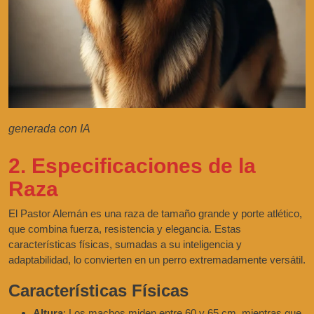
generada con IA
2. Especificaciones de la
Raza
El Pastor Alemán es una raza de tamaño grande y porte atlético,
que combina fuerza, resistencia y elegancia. Estas
características físicas, sumadas a su inteligencia y
adaptabilidad, lo convierten en un perro extremadamente versátil.
Características Físicas
Altura
: Los machos miden entre 60 y 65 cm, mientras que