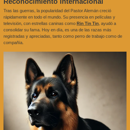
Reconocimiento Internacional
Tras las guerras, la popularidad del Pastor Alemán creció
rápidamente en todo el mundo. Su presencia en películas y
televisión, con estrellas caninas como
Rin Tin Tin
, ayudó a
consolidar su fama. Hoy en día, es una de las razas más
registradas y apreciadas, tanto como perro de trabajo como de
compañía.