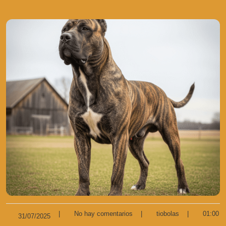
|
No hay comentarios
|
tiobolas
|
01:00
31/07/2025