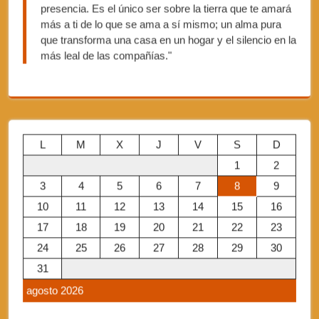
presencia. Es el único ser sobre la tierra que te amará
más a ti de lo que se ama a sí mismo; un alma pura
que transforma una casa en un hogar y el silencio en la
más leal de las compañías."
L
M
X
J
V
S
D
1
2
3
4
5
6
7
8
9
10
11
12
13
14
15
16
17
18
19
20
21
22
23
24
25
26
27
28
29
30
31
agosto 2026