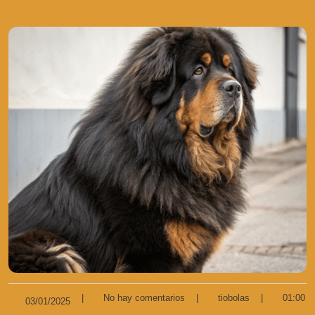
|
No hay comentarios
|
tiobolas
|
01:00
03/01/2025