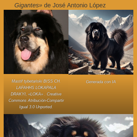
Gigantes»
de José Antonio López
Mastif tybetański
BISS CH.
Generada con IA
LAFAHHS LOKAPALA
DRAKYI
, «LOKA» . Creative
Commons Atribución-Compartir
Igual 3.0 Unported.