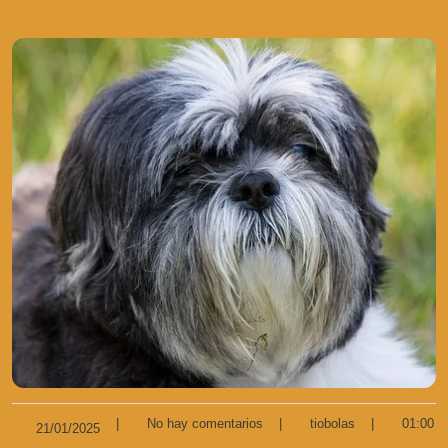
|
No hay comentarios
|
tiobolas
|
01:00
21/01/2025