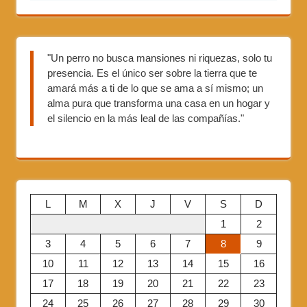
"Un perro no busca mansiones ni riquezas, solo tu
presencia. Es el único ser sobre la tierra que te
amará más a ti de lo que se ama a sí mismo; un
alma pura que transforma una casa en un hogar y
el silencio en la más leal de las compañías."
L
M
X
J
V
S
D
1
2
3
4
5
6
7
8
9
10
11
12
13
14
15
16
17
18
19
20
21
22
23
24
25
26
27
28
29
30