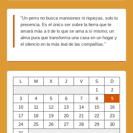
"Un perro no busca mansiones ni riquezas, solo tu
presencia. Es el único ser sobre la tierra que te
amará más a ti de lo que se ama a sí mismo; un
alma pura que transforma una casa en un hogar y
el silencio en la más leal de las compañías."
L
M
X
J
V
S
D
1
2
3
4
5
6
7
8
9
10
11
12
13
14
15
16
17
18
19
20
21
22
23
24
25
26
27
28
29
30
31