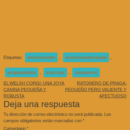
Etiquetas:
americanwater
,
americanwaterspaniel
,
amigospeludos
,
mascotas
,
razasperros
EL WELSH CORGI: UNA JOYA
RATONERO DE PRAGA:
CANINA PEQUEÑA Y
PEQUEÑO PERO VALIENTE Y
ROBUSTA
AFECTUOSO
Deja una respuesta
Tu dirección de correo electrónico no será publicada.
Los
campos obligatorios están marcados con
*
Comentario
*