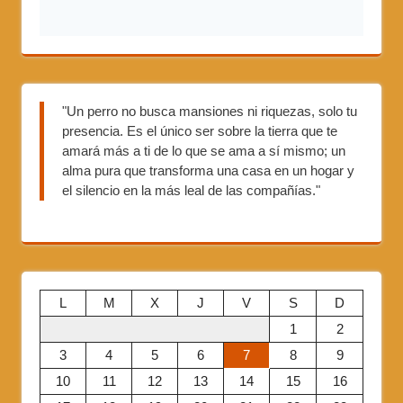
"Un perro no busca mansiones ni riquezas, solo tu
presencia. Es el único ser sobre la tierra que te
amará más a ti de lo que se ama a sí mismo; un
alma pura que transforma una casa en un hogar y
el silencio en la más leal de las compañías."
L
M
X
J
V
S
D
1
2
3
4
5
6
7
8
9
10
11
12
13
14
15
16