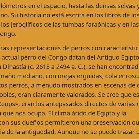
ilómetros en el espacio, hasta las densas selvas y
o. Su historia no está escrita en los libros de lo
 los jeroglíficos de las tumbas faraónicas y en las
Congo.
ras representaciones de perros con característi
actual perro del Congo datan del Antiguo Egipto
Dinastía (c. 2613 a 2494 a. C.), se han encontra
 tamaño mediano, con orejas erguidas, cola enrosc
 Estos perros, a menudo mostrados en escenas de 
obles, eran claramente valorados. Se cree que e
eops», eran los antepasados directos de varias 
a que nos ocupa. El clima árido de Egipto y la
 con sus dueños permitieron una preservación q
ilia de la antigüedad. Aunque no se puede trazar 