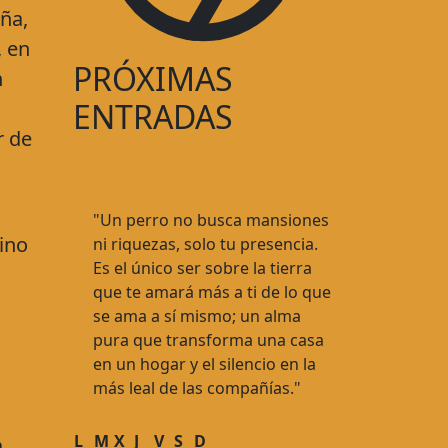
eña,
, en
PRÓXIMAS
n
ENTRADAS
r de
"Un perro no busca mansiones
ino
ni riquezas, solo tu presencia.
Es el único ser sobre la tierra
que te amará más a ti de lo que
se ama a sí mismo; un alma
pura que transforma una casa
en un hogar y el silencio en la
más leal de las compañías."
L
M
X
J
V
S
D
a