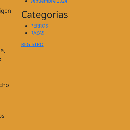
septiembre 2024
igen
Categorias
PERROS
RAZAS
REGISTRO
a,
e
icho
os