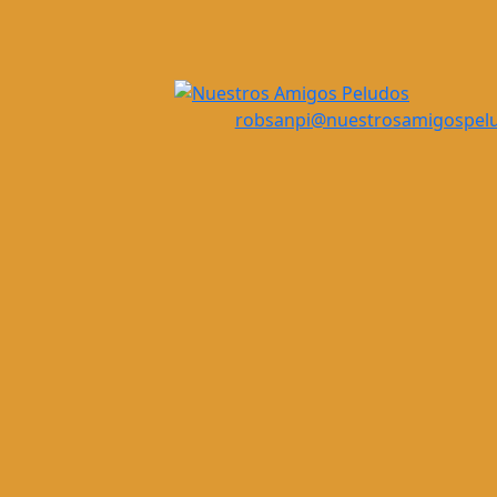
robsanpi@nuestrosamigospel