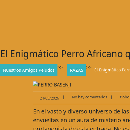
El Enigmático Perro Africano 
>>
>>
Nuestros Amigos Peludos
RAZAS
El Enigmático Perr
|
No hay comentarios
|
tiobo
24/05/2026
En el vasto y diverso universo de las
envueltas en un aura de misterio an
protagonista de esta entrada. No es 