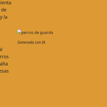
ienta
 de
y la
Generada con IA
l
rros
alta
resas