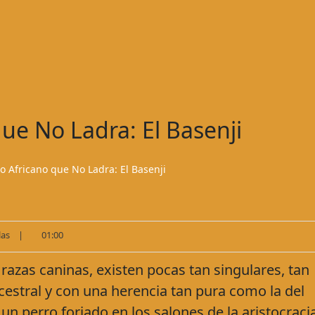
que No Ladra: El Basenji
o Africano que No Ladra: El Basenji
las
|
01:00
 razas caninas, existen pocas tan singulares, tan
cestral y con una herencia tan pura como la del
un perro forjado en los salones de la aristocraci