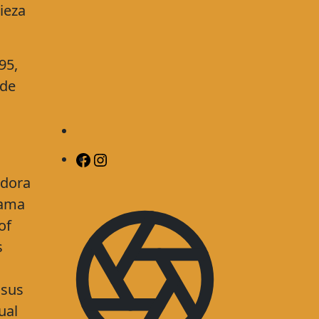
ieza
95,
 de
adora
rama
of
s
 sus
ual