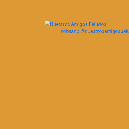
robsanpi@nuestrosamigospel