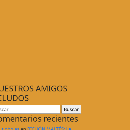
UESTROS AMIGOS
ELUDOS
omentarios recientes
tiobolas
en
BICHÓN MALTÉS: LA