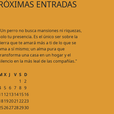
RÓXIMAS ENTRADAS
"Un perro no busca mansiones ni riquezas,
solo tu presencia. Es el único ser sobre la
tierra que te amará más a ti de lo que se
ama a sí mismo; un alma pura que
transforma una casa en un hogar y el
silencio en la más leal de las compañías."
M
X
J
V
S
D
1
2
4
5
6
7
8
9
11
12
13
14
15
16
18
19
20
21
22
23
25
26
27
28
29
30