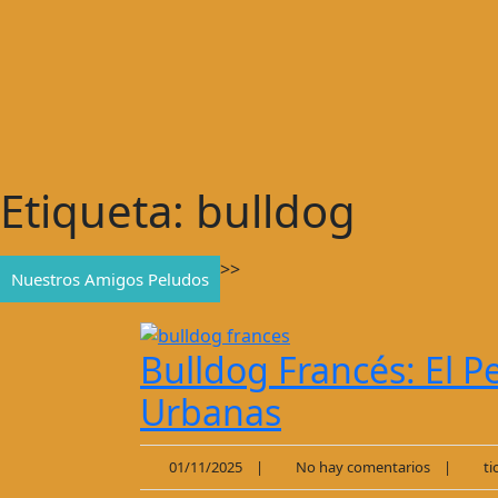
Etiqueta:
bulldog
>>
Nuestros Amigos Peludos
Bulldog Francés: El P
Urbanas
01/11/2025
|
No hay comentarios
|
tio