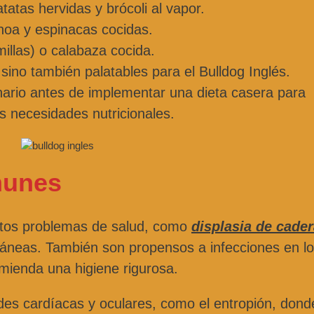
atas hervidas y brócoli al vapor.
noa y espinacas cocidas.
llas) o calabaza cocida.
ino también palatables para el Bulldog Inglés.
nario antes de implementar una dieta casera para
s necesidades nutricionales.
munes
ertos problemas de salud, como
displasia de cade
utáneas. También son propensos a infecciones en l
omienda una higiene rigurosa.
es cardíacas y oculares, como el entropión, dond