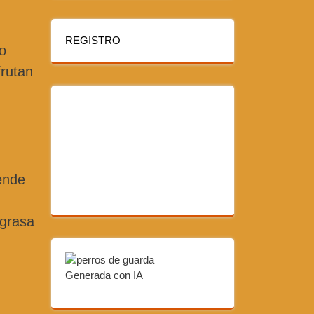
REGISTRO
o
frutan
iende
 grasa
Generada con IA