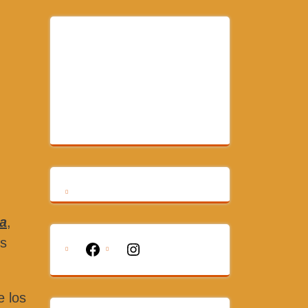
ra
,
os
Facebook
Instagram
e los