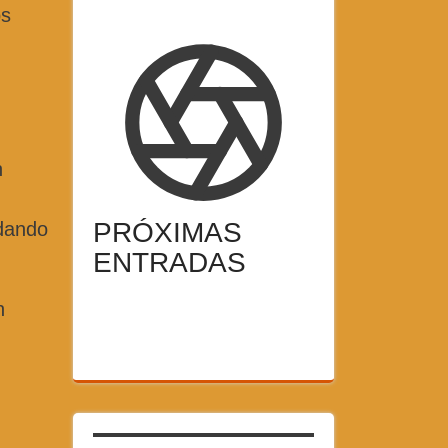
os
n
PRÓXIMAS
idando
ENTRADAS
n