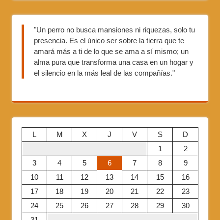
"Un perro no busca mansiones ni riquezas, solo tu
presencia. Es el único ser sobre la tierra que te
amará más a ti de lo que se ama a sí mismo; un
alma pura que transforma una casa en un hogar y
el silencio en la más leal de las compañías."
L
M
X
J
V
S
D
1
2
3
4
5
6
7
8
9
10
11
12
13
14
15
16
17
18
19
20
21
22
23
24
25
26
27
28
29
30
31