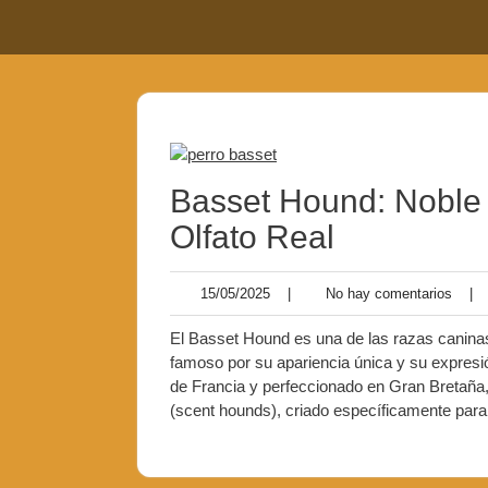
Basset Hound: Noble
Olfato Real
15/05/2025
No
15/05/2025
|
No hay comentarios
|
hay
comen
El Basset Hound es una de las razas canin
famoso por su apariencia única y su expres
de Francia y perfeccionado en Gran Bretaña, 
(scent hounds), criado específicamente para 