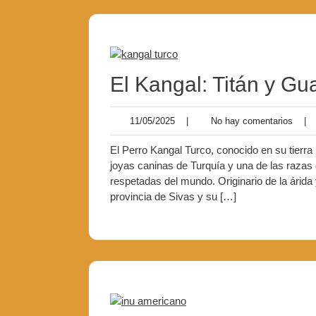
El Kangal: Titán y Gu
11/05/2025
No
11/05/2025
|
No hay comentarios
|
hay
comen
El Perro Kangal Turco, conocido en su tierr
joyas caninas de Turquía y una de las raza
respetadas del mundo. Originario de la árida
provincia de Sivas y su […]