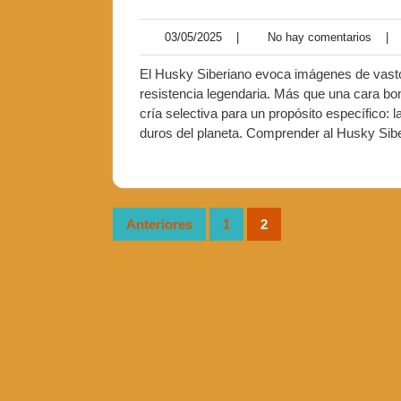
03/05/2025
No
03/05/2025
|
No hay comentarios
|
hay
comen
El Husky Siberiano evoca imágenes de vasto
resistencia legendaria. Más que una cara bon
cría selectiva para un propósito específico: 
duros del planeta. Comprender al Husky Sib
Paginación
Anteriores
1
2
de
entradas