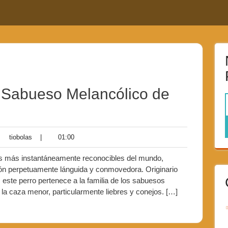
 Sabueso Melancólico de
tiobolas
01:00
tiobolas
|
01:00
tarios
as más instantáneamente reconocibles del mundo,
ión perpetuamente lánguida y conmovedora. Originario
este perro pertenece a la familia de los sabuesos
la caza menor, particularmente liebres y conejos. […]