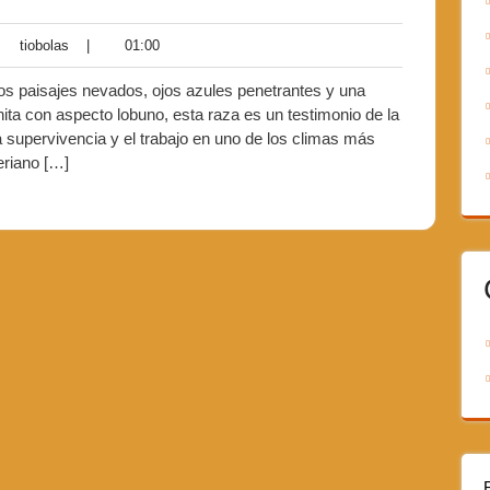
tiobolas
01:00
tiobolas
|
01:00
tarios
s paisajes nevados, ojos azules penetrantes y una
ita con aspecto lobuno, esta raza es un testimonio de la
la supervivencia y el trabajo en uno de los climas más
eriano […]