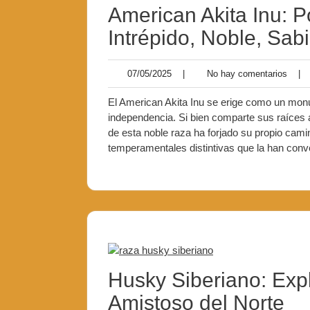
American Akita Inu: P
Intrépido, Noble, Sabi
07/05/2025
No
07/05/2025
|
No hay comentarios
|
hay
comen
El American Akita Inu se erige como un monu
independencia. Si bien comparte sus raíces 
de esta noble raza ha forjado su propio camin
temperamentales distintivas que la han conv
Husky Siberiano: Exp
Amistoso del Norte