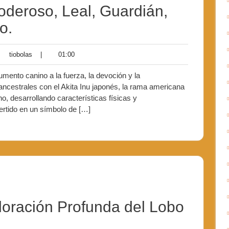
oderoso, Leal, Guardián,
o.
tiobolas
01:00
tiobolas
|
01:00
tarios
mento canino a la fuerza, la devoción y la
ancestrales con el Akita Inu japonés, la rama americana
o, desarrollando características físicas y
ertido en un símbolo de […]
loración Profunda del Lobo