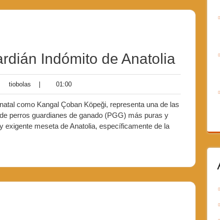
ardián Indómito de Anatolia
tiobolas
01:00
tiobolas
|
01:00
tarios
a natal como Kangal Çoban Köpeği, representa una de las
s de perros guardianes de ganado (PGG) más puras y
 y exigente meseta de Anatolia, específicamente de la