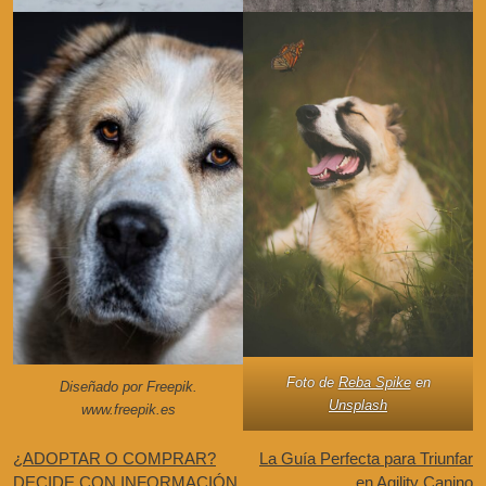
Foto de
Reba Spike
en
Diseñado por Freepik.
Unsplash
www.freepik.es
¿ADOPTAR O COMPRAR?
La Guía Perfecta para Triunfar
DECIDE CON INFORMACIÓN
en Agility Canino