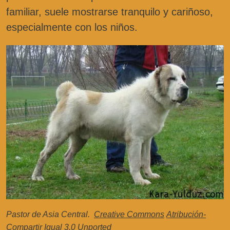
familiar, suele mostrarse tranquilo y cariñoso,
especialmente con los niños.
Pastor de Asia Central.
Creative Commons
Atribución-
Compartir Igual 3.0 Unported