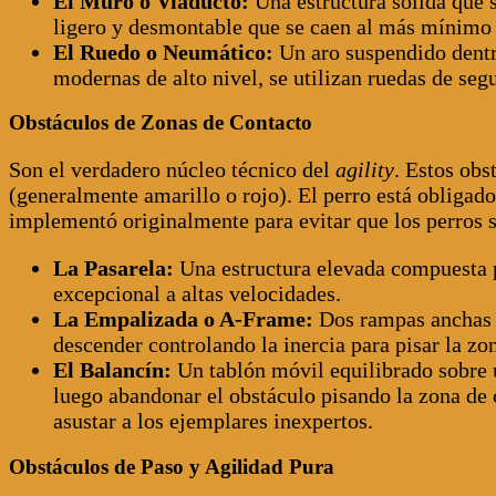
El Muro o Viaducto:
Una estructura sólida que s
ligero y desmontable que se caen al más mínimo 
El Ruedo o Neumático:
Un aro suspendido dentro
modernas de alto nivel, se utilizan ruedas de seg
Obstáculos de Zonas de Contacto
Son el verdadero núcleo técnico del
agility
. Estos obs
(generalmente amarillo o rojo). El perro está obligado
implementó originalmente para evitar que los perros sa
La Pasarela:
Una estructura elevada compuesta po
excepcional a altas velocidades.
La Empalizada o A-Frame:
Dos rampas anchas u
descender controlando la inercia para pisar la zon
El Balancín:
Un tablón móvil equilibrado sobre un
luego abandonar el obstáculo pisando la zona de
asustar a los ejemplares inexpertos.
Obstáculos de Paso y Agilidad Pura