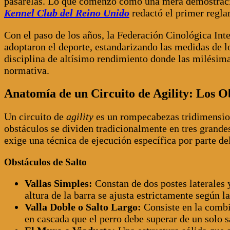
pasarelas. Lo que comenzó como una mera demostración
Kennel Club del Reino Unido
redactó el primer regla
Con el paso de los años, la Federación Cinológica In
adoptaron el deporte, estandarizando las medidas de lo
disciplina de altísimo rendimiento donde las milésima
normativa.
Anatomía de un Circuito de Agility: Los Ob
Un circuito de
agility
es un rompecabezas tridimensiona
obstáculos se dividen tradicionalmente en tres grandes
exige una técnica de ejecución específica por parte de
Obstáculos de Salto
Vallas Simples:
Constan de dos postes laterales y
altura de la barra se ajusta estrictamente según l
Valla Doble o Salto Largo:
Consiste en la combin
en cascada que el perro debe superar de un solo 