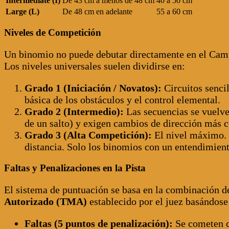
Intermediate (I)
De 43 cm a menos de 48 cm
40 a 50 cm
Large (L)
De 48 cm en adelante
55 a 60 cm
Niveles de Competición
Un binomio no puede debutar directamente en el Camp
Los niveles universales suelen dividirse en:
Grado 1 (Iniciación / Novatos):
Circuitos sencil
básica de los obstáculos y el control elemental.
Grado 2 (Intermedio):
Las secuencias se vuelven
de un salto) y exigen cambios de dirección más c
Grado 3 (Alta Competición):
El nivel máximo. L
distancia. Solo los binomios con un entendimient
Faltas y Penalizaciones en la Pista
El sistema de puntuación se basa en la combinación de
Autorizado (TMA)
establecido por el juez basándose
Faltas (5 puntos de penalización):
Se cometen cu