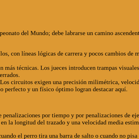
eonato del Mundo; debe labrarse un camino ascendente
los, con líneas lógicas de carrera y pocos cambios de m
 más técnicas. Los jueces introducen trampas visuales 
errados.
os circuitos exigen una precisión milimétrica, velocid
o perfecto y un físico óptimo logran destacar aquí.
 penalizaciones por tiempo y por penalizaciones de eje
 en la longitud del trazado y una velocidad media estim
ando el perro tira una barra de salto o cuando no pisa