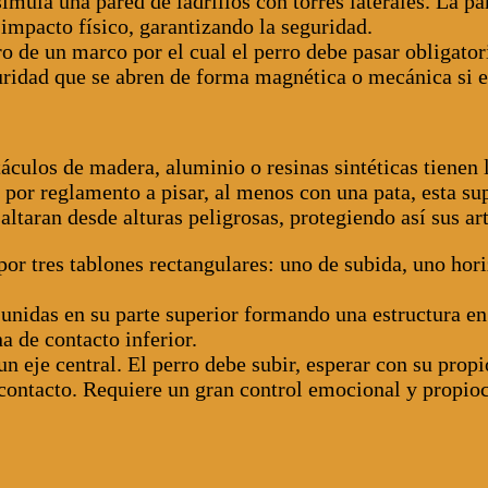
imula una pared de ladrillos con torres laterales. La pa
impacto físico, garantizando la seguridad.
 de un marco por el cual el perro debe pasar obligator
uridad que se abren de forma magnética o mecánica si el
táculos de madera, aluminio o resinas sintéticas tienen
 por reglamento a pisar, al menos con una pata, esta sup
ltaran desde alturas peligrosas, protegiendo así sus ar
r tres tablones rectangulares: uno de subida, uno horiz
nidas en su parte superior formando una estructura en 
a de contacto inferior.
 eje central. El perro debe subir, esperar con su propi
 contacto. Requiere un gran control emocional y propio