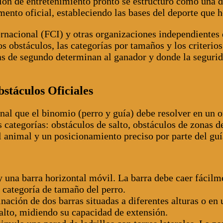
 de entretenimiento pronto se estructuró como una dis
mento oficial, estableciendo las bases del deporte que
ternacional (FCI) y otras organizaciones independient
s obstáculos, las categorías por tamaños y los criterio
s de segundo determinan al ganador y donde la seguridad
stáculos Oficiales
l que el binomio (perro y guía) debe resolver en un or
 categorías: obstáculos de salto, obstáculos de zonas d
l animal y un posicionamiento preciso por parte del guí
 una barra horizontal móvil. La barra debe caer fácilmen
a categoría de tamaño del perro.
ación de dos barras situadas a diferentes alturas o en
salto, midiendo su capacidad de extensión.