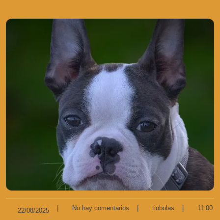
|
No hay comentarios
|
tiobolas
|
11:00
22/08/2025