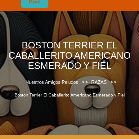
Menú
BOSTON TERRIER EL
CABALLERITO AMERICANO
ESMERADO Y FIEL
>>
>>
Nuestros Amigos Peludos
RAZAS
Boston Terrier El Caballerito Americano Esmerado y Fiel