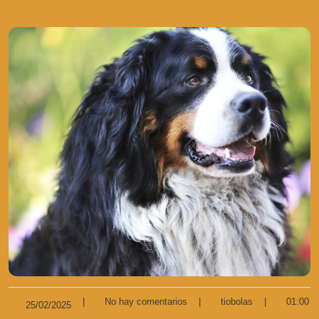
|
No hay comentarios
|
tiobolas
|
01:00
25/02/2025