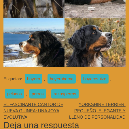
Etiquetas:
boyero
,
boyeroberna
,
boyerosuizo
,
peludos
,
perros
,
razasperros
EL FASCINANTE CANTOR DE
YORKSHIRE TERRIER:
NUEVA GUINEA: UNA JOYA
PEQUEÑO, ELEGANTE Y
EVOLUTIVA
LLENO DE PERSONALIDAD
Deja una respuesta