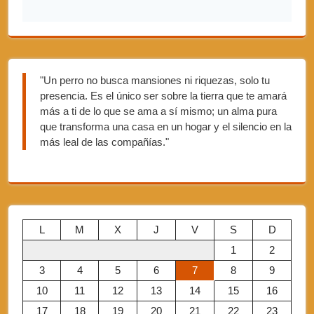
"Un perro no busca mansiones ni riquezas, solo tu
presencia. Es el único ser sobre la tierra que te amará
más a ti de lo que se ama a sí mismo; un alma pura
que transforma una casa en un hogar y el silencio en la
más leal de las compañías."
L
M
X
J
V
S
D
1
2
3
4
5
6
7
8
9
10
11
12
13
14
15
16
17
18
19
20
21
22
23