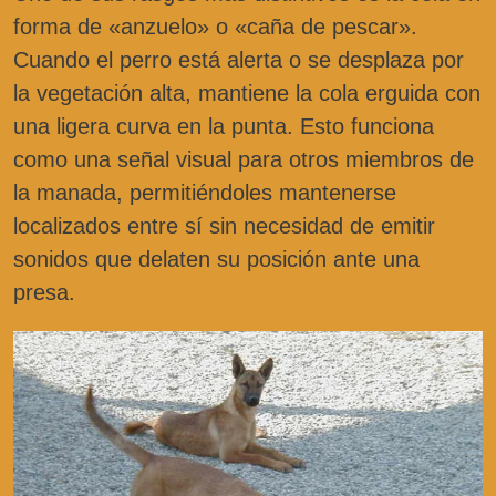
forma de «anzuelo» o «caña de pescar».
Cuando el perro está alerta o se desplaza por
la vegetación alta, mantiene la cola erguida con
una ligera curva en la punta. Esto funciona
como una señal visual para otros miembros de
la manada, permitiéndoles mantenerse
localizados entre sí sin necesidad de emitir
sonidos que delaten su posición ante una
presa.