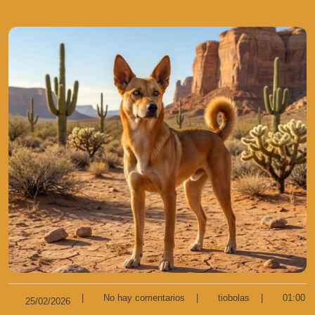
|
No hay comentarios
|
tiobolas
|
01:00
25/02/2026