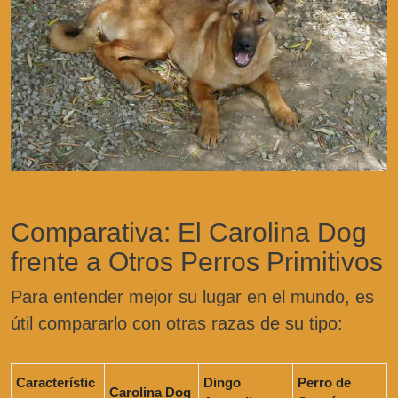
Comparativa: El Carolina Dog
frente a Otros Perros Primitivos
Para entender mejor su lugar en el mundo, es
útil compararlo con otras razas de su tipo:
Característic
Dingo
Perro de
Carolina Dog