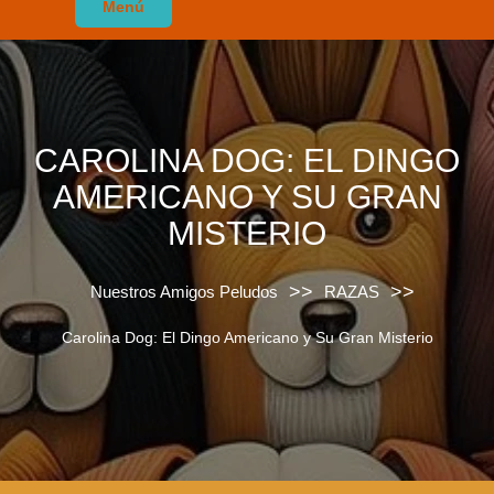
Menú
CAROLINA DOG: EL DINGO
AMERICANO Y SU GRAN
MISTERIO
>>
>>
Nuestros Amigos Peludos
RAZAS
Carolina Dog: El Dingo Americano y Su Gran Misterio