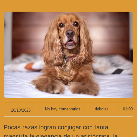
|
No hay comentarios
|
tiobolas
|
01:00
28/10/2025
Pocas razas logran conjugar con tanta
maestría la elegancia de un aristócrata, la