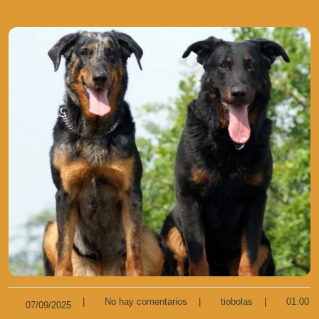
|
No hay comentarios
|
tiobolas
|
01:00
07/09/2025