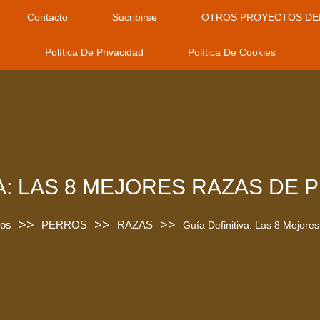
Contacto
Sucribirse
OTROS PROYECTOS DE
Política De Privacidad
Política De Cookies
VA: LAS 8 MEJORES RAZAS DE
>>
>>
>>
dos
PERROS
RAZAS
Guía Definitiva: Las 8 Mejore