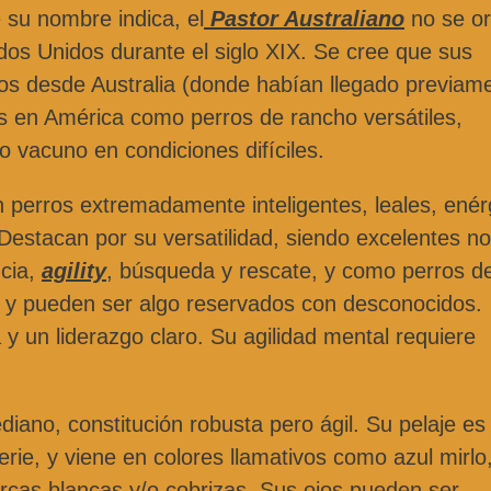
 su nombre indica, el
Pastor Australiano
no se or
ados Unidos durante el siglo XIX. Se cree que sus
os desde Australia (donde habían llegado previam
s en América como perros de rancho versátiles,
 vacuno en condiciones difíciles.
 perros extremadamente inteligentes, leales, enér
Destacan por su versatilidad, siendo excelentes no
ncia,
agility
, búsqueda y rescate, y como perros d
ia y pueden ser algo reservados con desconocidos.
y un liderazgo claro. Su agilidad mental requiere
ano, constitución robusta pero ágil. Su pelaje es
erie, y viene en colores llamativos como azul mirlo,
rcas blancas y/o cobrizas. Sus ojos pueden ser