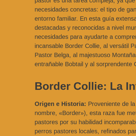
pastor es una tarea compleja, ya que
necesidades concretas: el tipo de gana
entorno familiar. En esta guía exten
destacadas y reconocidas a nivel mund
necesidades para ayudarte a compren
incansable Border Collie, al versátil 
Pastor Belga, al majestuoso Montaña d
entrañable Bobtail y al sorprendente 
Border Collie: La I
Origen e Historia:
Proveniente de la 
nombre, «Border»), esta raza fue met
pastores por su habilidad incomparabl
perros pastores locales, refinados par