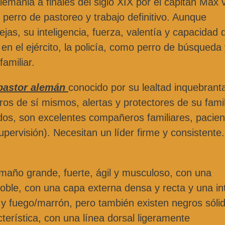
emania a finales del siglo XIX por el capitán Max 
l perro de pastoreo y trabajo definitivo. Aunque
jas, su inteligencia, fuerza, valentía y capacidad 
en el ejército, la policía, como perro de búsqueda
amiliar.
 pastor alemán
conocido por su lealtad inquebrant
ros de sí mismos, alertas y protectores de su famil
nados, son excelentes compañeros familiares, pacie
pervisión). Necesitan un líder firme y consistente
maño grande, fuerte, ágil y musculoso, con una
doble, con una capa externa densa y recta y una in
y fuego/marrón, pero también existen negros sóli
cterística, con una línea dorsal ligeramente