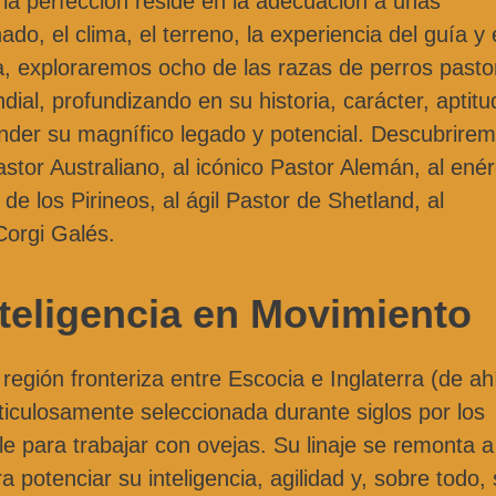
 la perfección reside en la adecuación a unas
do, el clima, el terreno, la experiencia del guía y 
sa, exploraremos ocho de las razas de perros past
ial, profundizando en su historia, carácter, aptitu
der su magnífico legado y potencial. Descubrirem
Pastor Australiano, al icónico Pastor Alemán, al ené
e los Pirineos, al ágil Pastor de Shetland, al
Corgi Galés.
nteligencia en Movimiento
región fronteriza entre Escocia e Inglaterra (de ah
iculosamente seleccionada durante siglos por los
e para trabajar con ovejas. Su linaje se remonta a
a potenciar su inteligencia, agilidad y, sobre todo,