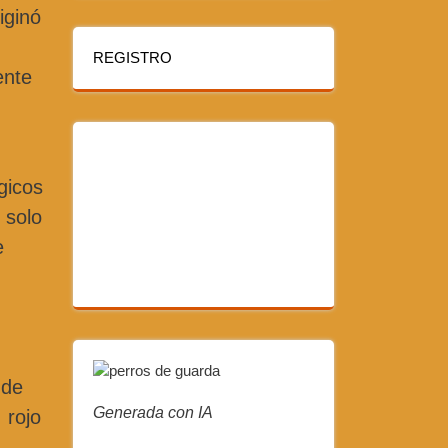
iginó
REGISTRO
ente
gicos
 solo
e
 de
Generada con IA
 rojo