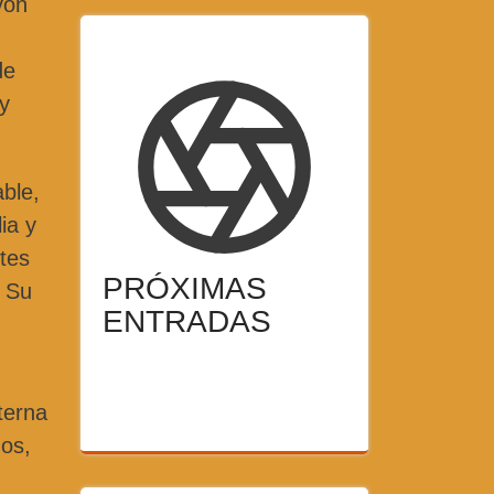
von
de
 y
able,
ia y
ntes
PRÓXIMAS
. Su
ENTRADAS
terna
dos,