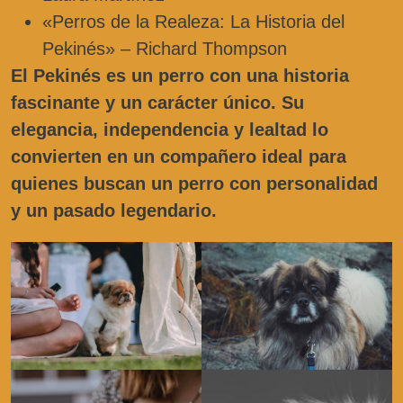
«Perros de la Realeza: La Historia del
Pekinés» – Richard Thompson
El Pekinés es un perro con una historia
fascinante y un carácter único. Su
elegancia, independencia y lealtad lo
convierten en un compañero ideal para
quienes buscan un perro con personalidad
y un pasado legendario.