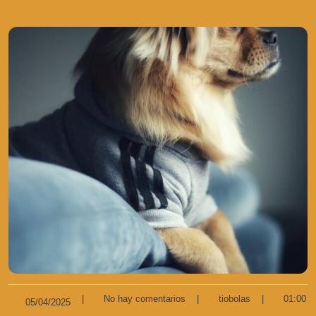
|
No hay comentarios
|
tiobolas
|
01:00
05/04/2025