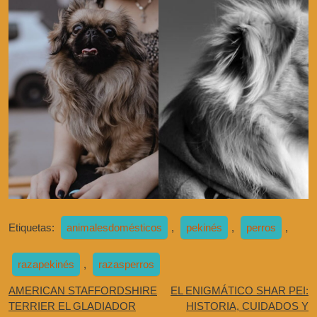
Etiquetas:
animalesdomésticos
,
pekinés
,
perros
,
razapekinés
,
razasperros
AMERICAN STAFFORDSHIRE
EL ENIGMÁTICO SHAR PEI:
TERRIER EL GLADIADOR
HISTORIA, CUIDADOS Y