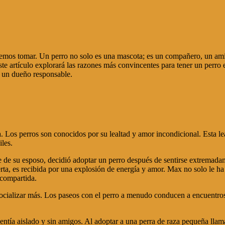
podemos tomar. Un perro no solo es una mascota; es un compañero, un am
 artículo explorará las razones más convincentes para tener un perro en
r un dueño responsable.
 Los perros son conocidos por su lealtad y amor incondicional. Esta l
les.
e de su esposo, decidió adoptar un perro después de sentirse extremad
a, es recibida por una explosión de energía y amor. Max no solo le ha
 compartida.
ocializar más. Los paseos con el perro a menudo conducen a encuentros
sentía aislado y sin amigos. Al adoptar a una perra de raza pequeña llam