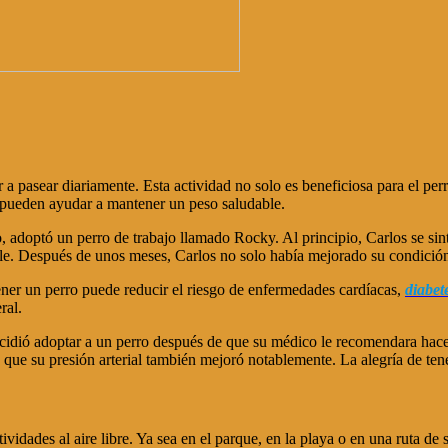
r a pasear diariamente. Esta actividad no solo es beneficiosa para el pe
y pueden ayudar a mantener un peso saludable.
, adoptó un perro de trabajo llamado Rocky. Al principio, Carlos se si
le. Después de unos meses, Carlos no solo había mejorado su condición 
tener un perro puede reducir el riesgo de enfermedades cardíacas,
diabet
ral.
ecidió adoptar a un perro después de que su médico le recomendara ha
 que su presión arterial también mejoró notablemente. La alegría de tene
idades al aire libre. Ya sea en el parque, en la playa o en una ruta de s