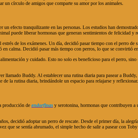
mar un círculo de amigos que comparte su amor por los animales.
r un efecto tranquilizante en las personas. Los estudios han demostrado 
animal puede liberar hormonas que generan sentimientos de felicidad y r
n el estrés de los exámenes. Un día, decidió pasar tiempo con el perro d
ó en calma. Decidió pasar más tiempo con perros, lo que se convirtió en 
, alimentación y cuidado. Esto no solo es beneficioso para el perro, si
r llamado Buddy. Al establecer una rutina diaria para pasear a Buddy, 
 de la rutina diaria, brindándole un espacio para relajarse y reflexionar
la producción de
endorfinas
y serotonina, hormonas que contribuyen a u
ños, decidió adoptar un perro de rescate. Desde el primer día, la aleg
z que se sentía abrumado, el simple hecho de salir a pasear con Toby le