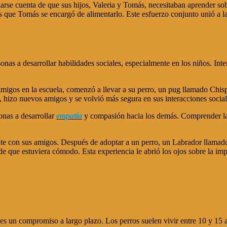
arse cuenta de que sus hijos, Valeria y Tomás, necesitaban aprender sob
s que Tomás se encargó de alimentarlo. Este esfuerzo conjunto unió a la 
nas a desarrollar habilidades sociales, especialmente en los niños. Int
 amigos en la escuela, comenzó a llevar a su perro, un pug llamado Chis
 hizo nuevos amigos y se volvió más segura en sus interacciones social
onas a desarrollar
empatía
y compasión hacia los demás. Comprender las
ante con sus amigos. Después de adoptar a un perro, un Labrador llam
de que estuviera cómodo. Esta experiencia le abrió los ojos sobre la im
es un compromiso a largo plazo. Los perros suelen vivir entre 10 y 15 a